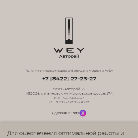
Авторай
Получите информацию о бренде и моделях WEY
+7 (8422) 27-23-27
ООО «Авторай-К»
432026, г. Ульяновск, ул. Московское шоссе, 17А
ИНН 7327035607
ОГРН 1057327033092
Сделано в Perx
Для обеспечения оптимальной работы и