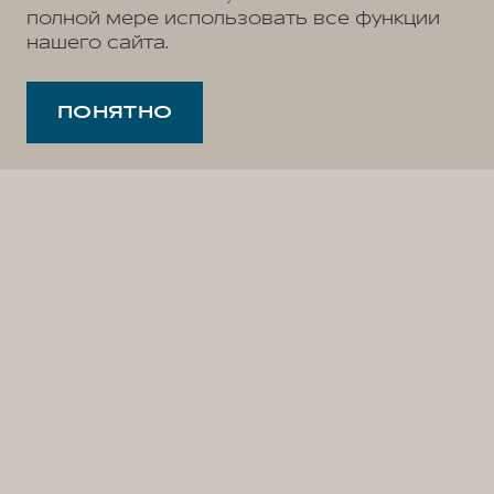
полной мере использовать все функции
нашего сайта.
ПОНЯТНО
Откройте новые горизонты с дооснащенными
цифровыми сервисами для вашего WEY 07!
Теперь вы сможете наслаждаться любимыми
сервисами Яндекса: Карты¹, Музыка² и Книги³ —
все, что нужно для комфорта в дороге, всегда
под рукой. Управляйте мультимедиа и функциями
автомобиля легко и безопасно, просто отдавая
команды с помощью голосового помощника!
Всего несколько шагов, и ваш WEY 07 станет еще
умнее, технологичнее и удобнее. Оставьте
заявку на дооснащение цифровыми сервисами
и почувствуйте разницу!