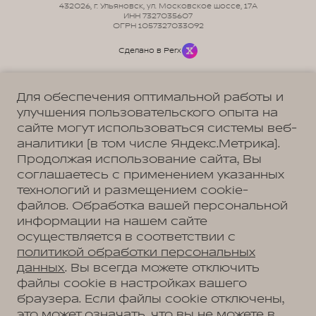
432026, г. Ульяновск, ул. Московское шоссе, 17А
ИНН 7327035607
ОГРН 1057327033092
Сделано в Perx
Для обеспечения оптимальной работы и
улучшения пользовательского опыта на
сайте могут использоваться системы веб-
Политика обработки персональных данных
Пользовательское соглашение
аналитики (в том числе Яндекс.Метрика).
Согласие на коммуникацию
Согласие на предоставление персональных данных третьим лицам
Продолжая использование сайта, Вы
Согласие на обработку ПД
соглашаетесь с применением указанных
технологий и размещением cookie-
файлов. Обработка вашей персональной
информации на нашем сайте
Адрес
осуществляется в соответствии с
Ульяновск, ул. Октябрьская, д. 22л
Телефон
политикой обработки персональных
+7 (8422) 27-23-27
данных
. Вы всегда можете отключить
файлы cookie в настройках вашего
браузера. Если файлы cookie отключены,
это может означать, что вы не можете в