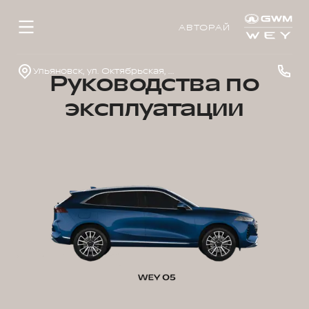
АВТОРАЙ
Ульяновск, ул. Октябрьская, д. 22л
Руководства по
эксплуатации