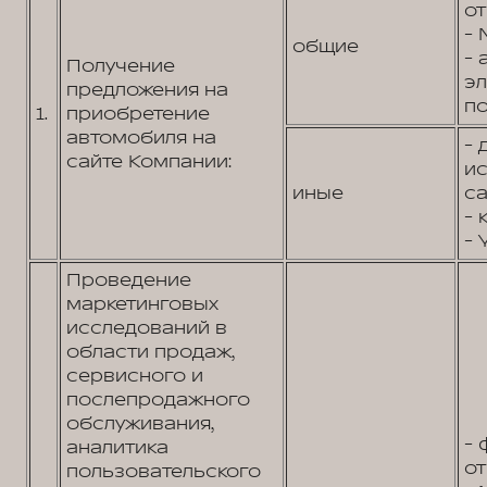
от
- 
общие
- 
Получение
э
предложения на
по
1.
приобретение
автомобиля на
- 
сайте Компании:
и
иные
са
- 
- 
Проведение
маркетинговых
исследований в
области продаж,
сервисного и
послепродажного
обслуживания,
- 
аналитика
от
пользовательского