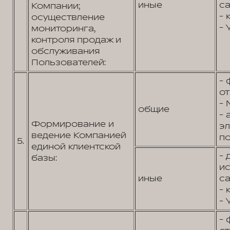
иные
са
Компании;
- 
осуществление
- 
мониторинга,
контроля продаж и
обслуживания
Пользователей:
- 
от
- 
общие
- 
Формирование и
э
ведение Компанией
по
5.
единой клиентской
- 
базы:
и
иные
са
- 
- 
- 