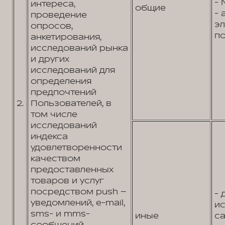
- 
интереса,
общие
- 
проведение
э
опросов,
по
анкетирования,
исследований рынка
и других
исследований для
определения
предпочтений
2.
Пользователей, в
том числе
исследований
индекса
удовлетворенности
качеством
предоставленных
товаров и услуг
посредством push –
- 
уведомлений, e-mail,
и
sms- и mms-
иные
са