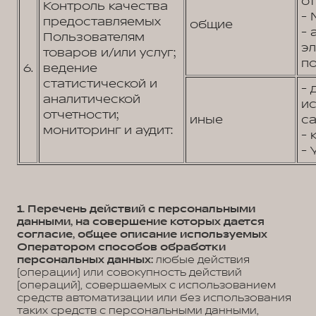
от
Контроль качества
- 
предоставляемых
общие
- 
Пользователям
э
товаров и/или услуг;
по
6.
ведение
статистической и
- 
аналитической
и
отчетности;
иные
са
мониторинг и аудит:
- 
- 
1. Перечень действий с персональными
данными, на совершение которых дается
согласие, общее описание используемых
Оператором способов обработки
персональных данных:
любые действия
(операции) или совокупность действий
(операций), совершаемых с использованием
средств автоматизации или без использования
таких средств с персональными данными,