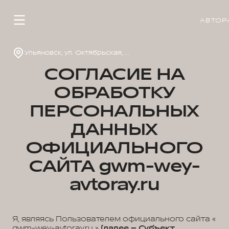
АВТОР
Ульяновск, ул. Октябрьская, д. 22л
СОГЛАСИЕ НА
ОБРАБОТКУ
ПЕРСОНАЛЬНЫХ
ДАННЫХ
ОФИЦИАЛЬНОГО
САЙТА gwm-wey-
avtoray.ru
Я, являясь Пользователем официального сайта «
gwm-wey-avtoray.ru »
(далее – Субъект