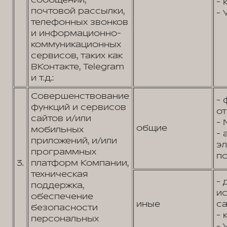
сообщений,
- 
почтовой рассылки,
- 
телефонных звонков
и информационно-
коммуникационных
сервисов, таких как
ВКонтакте, Telegram
и т.д.:
Совершенствование
- 
функций и сервисов
от
сайтов и/или
- 
общие
мобильных
- 
приложений, и/или
э
программных
по
3.
платформ Компании,
техническая
- 
поддержка,
и
обеспечение
иные
са
безопасности
- 
персональных
- 