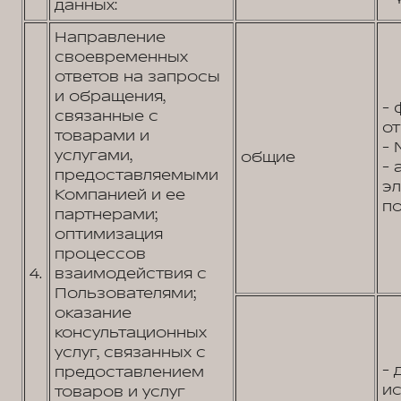
данных:
Направление
своевременных
ответов на запросы
и обращения,
- 
связанные с
от
товарами и
- 
услугами,
общие
- 
предоставляемыми
э
Компанией и ее
по
партнерами;
оптимизация
процессов
4.
взаимодействия с
Пользователями;
оказание
консультационных
услуг, связанных с
- 
предоставлением
и
товаров и услуг