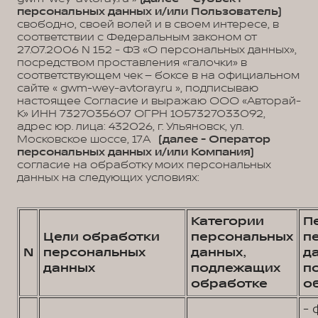
персональных данных и/или Пользователь)
свободно, своей волей и в своем интересе, в
соответствии с Федеральным законом от
27.07.2006 N 152 - ФЗ «О персональных данных»,
посредством проставления «галочки» в
соответствующем чек – боксе в на официальном
сайте « gwm-wey-avtoray.ru », подписываю
настоящее Согласие и выражаю ООО «Авторай-
К» ИНН 7327035607 ОГРН 1057327033092,
адрес юр. лица: 432026, г. Ульяновск, ул.
Московское шоссе, 17А
(далее - Оператор
персональных данных и/или Компания)
согласие на обработку моих персональных
данных на следующих условиях:
Категории
П
Цели обработки
персональных
п
N
персональных
данных,
д
данных
подлежащих
п
обработке
о
- 