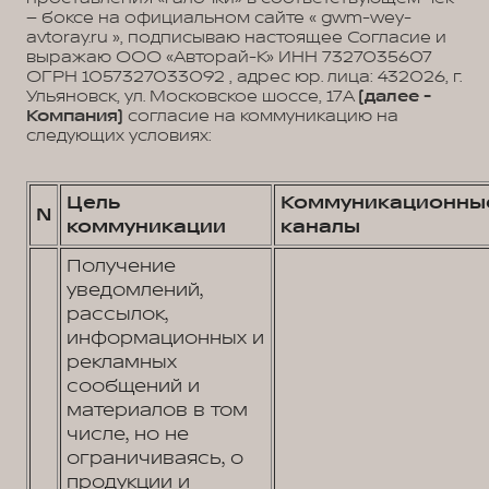
– боксе на официальном сайте « gwm-wey-
avtoray.ru », подписываю настоящее Согласие и
выражаю ООО «Авторай-К» ИНН 7327035607
ОГРН 1057327033092 , адрес юр. лица: 432026, г.
Ульяновск, ул. Московское шоссе, 17А
(далее -
Компания)
согласие на коммуникацию на
следующих условиях:
Цель
Коммуникационны
N
коммуникации
каналы
Получение
уведомлений,
рассылок,
информационных и
рекламных
сообщений и
материалов в том
числе, но не
ограничиваясь, о
продукции и