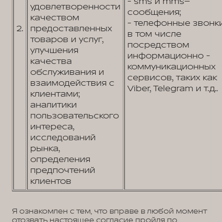
- sms и mms–
удовлетворенности
сообщения;
качеством
- телефонные звонк
2.
предоставленных
в том числе
товаров и услуг,
посредством
улучшения
информационно -
качества
коммуникационных
обслуживания и
сервисов, таких как
взаимодействия с
Viber, Telegram и т.д..
клиентами;
аналитики
пользовательского
интереса,
исследований
рынка,
определения
предпочтений
клиентов
Я ознакомлен с тем, что вправе в любой момент
отозвать настоящее согласие пройдя по