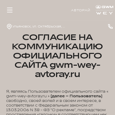
АВТОРАЙ
Ульяновск, ул. Октябрьская, д. 22л
СОГЛАСИЕ НА
КОММУНИКАЦИЮ
ОФИЦИАЛЬНОГО
САЙТА gwm-wey-
avtoray.ru
Я, являясь Пользователем официального сайта «
gwm-wey-avtoray.ru »
(далее – Пользователь)
свободно, своей волей и в своем интересе, в
соответствии с Федеральным законом от
13.03.2006 N 38 - ФЗ “О рекламе”, посредством
проставления «галочки» в соответствующем чек