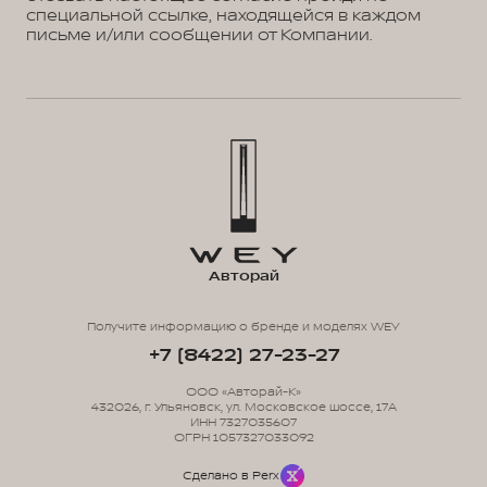
специальной ссылке, находящейся в каждом
письме и/или сообщении от Компании.
Авторай
Получите информацию о бренде и моделях WEY
+7 (8422) 27-23-27
ООО «Авторай-К»
432026, г. Ульяновск, ул. Московское шоссе, 17А
ИНН 7327035607
ОГРН 1057327033092
Сделано в Perx