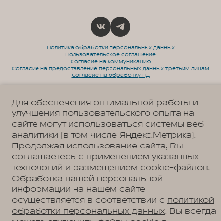
Политика обработки персональных данных
Пользовательское соглашение
Согласие на коммуникацию
Согласие на предоставление персональных данных третьим лицам
Согласие на обработку ПД
Для обеспечения оптимальной работы и
улучшения пользовательского опыта на
Адрес
сайте могут использоваться системы веб-
Ульяновск, ул. Октябрьская, д. 22л
Телефон
аналитики (в том числе Яндекс.Метрика).
+7 (8422) 27-23-27
Продолжая использование сайта, Вы
соглашаетесь с применением указанных
технологий и размещением cookie-файлов.
Обработка вашей персональной
АВТОМОБИЛИ В НАЛИЧИИ
информации на нашем сайте
МОДЕЛЬНЫЙ РЯД
осуществляется в соответствии с
политикой
WEY 05
ПОКУПАТЕЛЯМ
обработки персональных данных
. Вы всегда
WEY 07
Модельный ряд
WEY 80 Премиум
ВЛАДЕЛЬЦАМ