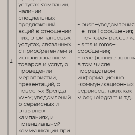
услугах Компании,
наличии
специальных
предложений,
- push–уведомления
акций в отношении
- e–mail сообщения;
них, о финансовых
- почтовая рассылка
услугах, связанных
- sms и mms–
с приобретением и
сообщения;
использованием
- телефонные звонк
1.
товаров и услуг, о
в том числе
проведении
посредством
мероприятий,
информационно
презентаций, о
-коммуникационных
новостях бренда
сервисов, таких как
WEY; уведомлений
Viber, Telegram и т.д..
о сервисных и
отзывных
кампаниях, и
потенциальной
коммуникации при