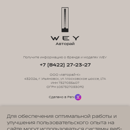
Авторай
Получите информацию о бренде и моделях WEY
+7 (8422) 27-23-27
ООО «Авторай-К»
432026, г. Ульяновск, ул. Московское шоссе, 17А
ИНН 7327035607
ОГРН 1057327033092
Сделано в Perx
Для обеспечения оптимальной работы и
улучшения пользовательского опыта на
сайте могут использоваться системы веб-
Политика обработки персональных данных