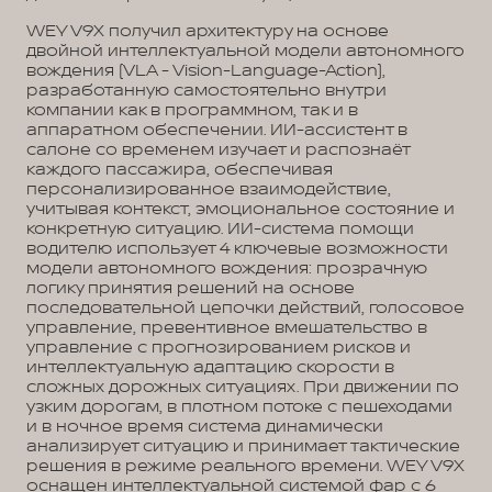
WEY V9X получил архитектуру на основе
двойной интеллектуальной модели автономного
вождения (VLA - Vision-Language-Action),
разработанную самостоятельно внутри
компании как в программном, так и в
аппаратном обеспечении. ИИ-ассистент в
салоне со временем изучает и распознаёт
каждого пассажира, обеспечивая
персонализированное взаимодействие,
учитывая контекст, эмоциональное состояние и
конкретную ситуацию. ИИ-система помощи
водителю использует 4 ключевые возможности
модели автономного вождения: прозрачную
логику принятия решений на основе
последовательной цепочки действий, голосовое
управление, превентивное вмешательство в
управление с прогнозированием рисков и
интеллектуальную адаптацию скорости в
сложных дорожных ситуациях. При движении по
узким дорогам, в плотном потоке с пешеходами
и в ночное время система динамически
анализирует ситуацию и принимает тактические
решения в режиме реального времени. WEY V9X
оснащен интеллектуальной системой фар с 6