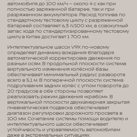
автомобиля до 100 км/ч – около 4 с как при
полностью заряженной батарее, так и при
разряженном аккумуляторе. Расход топлива по
стандартному тестовому циклу с разряженной
батареей составляет 6,3 л/100 км, а совокупный
запас хода по стандартизированному тестовому
циклу в Китае достигает 1 700 км.
Интеллектуальное шасси V9X по-новому
определяет динамику вождения благодаря
автоматической корректировке движения по
разным осям. В продольной плоскости система
виртуального изменения колёсной базы
обеспечивает минимальный радиус разворота
всего в 5,1 м. В поперечной плоскости система
подруливания задних колёс с углом поворота до
20 градусов в обе стороны позволяет
реализовать режим движения «крабом». В
вертикальной плоскости двухкамерная закрытая
пневматическая подвеска обеспечивает
диапазон регулировки дорожного просвета в
100 мм. Сочетание системы помощи водителю и
интеллектуального шасси обеспечивает
устойчивость и управляемость автомобилем
даже в экстремальных ситуациях.