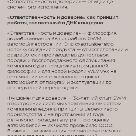
«Ответственность и доверие» — от идеи до
системного исполнения.
«Ответственность и доверие» как принцип
работы, заложенный в ДНК концерна
«Ответственность и доверие» — философия,
выработанная за 36 лет работы GWM в
автомобилестроении. Она охватывает всю
цепочку создания продукта — от исследований и
разработок и производства до поставок,
продаж и послепродажного обслуживания.
Компания будет придерживаться данной
философии и для новой модели WEY V9X на
протяжении всего жизненного цикла
автомобиля: от покупки и эксплуатации до
последующей перепродажи.
Фундамент для доверия — 36‑летний опыт GWM
в построении системы управления качеством.
Компания внедрила принципы бережливого
производства и на протяжении 21 года
регулярно проводит внутреннюю оценку
автомобилей — их число превысило 1000.
Выявленные замечания рассматриваются как