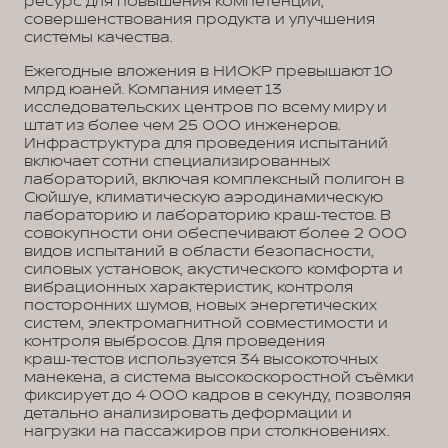
ресурс для повышения компетенций,
совершенствования продукта и улучшения
системы качества.
Ежегодные вложения в НИОКР превышают 10
млрд юаней. Компания имеет 13
исследовательских центров по всему миру и
штат из более чем 25 000 инженеров.
Инфраструктура для проведения испытаний
включает сотни специализированных
лабораторий, включая комплексный полигон в
Сюйшуе, климатическую аэродинамическую
лабораторию и лабораторию краш‑тестов. В
совокупности они обеспечивают более 2 000
видов испытаний в области безопасности,
силовых установок, акустического комфорта и
вибрационных характеристик, контроля
посторонних шумов, новых энергетических
систем, электромагнитной совместимости и
контроля выбросов. Для проведения
краш‑тестов используется 34 высокоточных
манекена, а система высокоскоростной съёмки
фиксирует до 4 000 кадров в секунду, позволяя
детально анализировать деформации и
нагрузки на пассажиров при столкновениях.