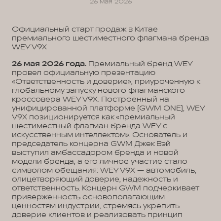
26 мая 2026
Официальный старт продаж в Китае
премиального шестиместного флагмана бренда
WEY V9X
26 мая 2026 года.
Премиальный бренд WEY
провел официальную презентацию
«Ответственность и доверие», приуроченную к
глобальному запуску нового флагманского
кроссовера WEY V9X. Построенный на
унифицированной платформе (GWM ONE), WEY
V9X позиционируется как «премиальный
шестиместный флагман бренда WEY с
искусственным интеллектом». Основатель и
председатель концерна GWM Джек Вэй
выступил амбассадором бренда и новой
модели бренда, а его личное участие стало
символом обещания: WEY V9X — автомобиль,
олицетворяющий доверие, надежность и
ответственность. Концерн GWM подчеркивает
приверженность основополагающим
ценностям индустрии, стремясь укрепить
доверие клиентов и реализовать принцип