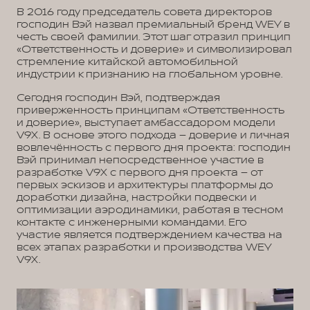
В 2016 году председатель совета директоров
господин Вэй назвал премиальный бренд WEY в
честь своей фамилии. Этот шаг отразил принцип
«Ответственность и доверие» и символизировал
стремление китайской автомобильной
индустрии к признанию на глобальном уровне.
Сегодня господин Вэй, подтверждая
приверженность принципам «Ответственность
и доверие», выступает амбассадором модели
V9X. В основе этого подхода – доверие и личная
вовлечённость с первого дня проекта: господин
Вэй принимал непосредственное участие в
разработке V9X с первого дня проекта – от
первых эскизов и архитектуры платформы до
доработки дизайна, настройки подвески и
оптимизации аэродинамики, работая в тесном
контакте с инженерными командами. Его
участие является подтверждением качества на
всех этапах разработки и производства WEY
V9X.