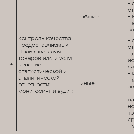
- 
от
общие
- 
- 
эл
Контроль качества
- 
предоставляемых
от
Пользователям
- 
товаров и/или услуг;
и
6.
ведение
са
статистической и
- 
аналитической
- 
иные
отчетности;
ав
мониторинг и аудит:
-
и
н
т
ср
- 