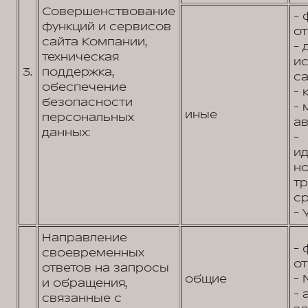
Совершенствование
- 
функций и сервисов
от
сайта Компании,
- 
техническая
и
3.
поддержка,
са
обеспечение
- 
безопасности
- 
иные
персональных
ав
данных:
-
и
н
т
ср
- 
Направление
- 
своевременных
от
ответов на запросы
общие
- 
и обращения,
- 
связанные с