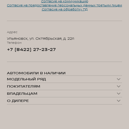
Согласие на коммуникацию
Согласие на предоставление персональных данных третьим лицам
Согласие на обработку ПД
Адрес
Ульяновск, ул. Октябрьская, д. 22л
Телефон
+7 (8422) 27-23-27
АВТОМОБИЛИ В НАЛИЧИИ
МОДЕЛЬНЫЙ РЯД
WEY 05
ПОКУПАТЕЛЯМ
WEY 07
Модельный ряд
WEY 80 Премиум
ВЛАДЕЛЬЦАМ
WEY 05
WEY 80 Премиум Лаундж
Сервис
WEY 07
О ДИЛЕРЕ
Запись на сервис
WEY 80
О нас
Калькулятор ТО
35 лет GWM
Техническое обслуживание
Выбор автомобиля
GWM ТЕХ ДЕНЬ
Сервис ORA
Тест-драйв
Гибридные технологии
Помощь на дороге
Конфигуратор
Новости
Нулевое ТО
Автомобили в наличии
Поддержка