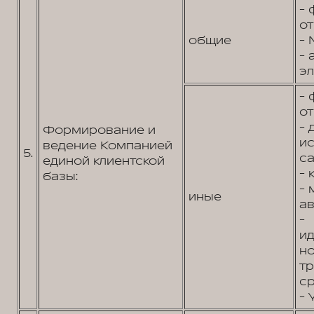
- 
от
общие
- 
- 
эл
- 
от
- 
Формирование и
и
ведение Компанией
5.
са
единой клиентской
- 
базы:
- 
иные
ав
-
и
н
т
ср
- 