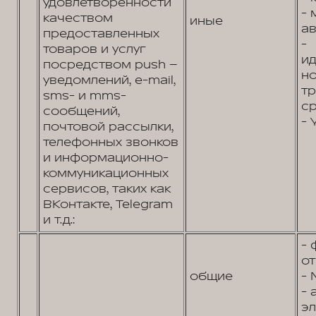
удовлетворенности
- 
качеством
иные
ав
предоставленных
-
товаров и услуг
и
посредством push –
н
уведомлений, e-mail,
т
sms- и mms-
ср
сообщений,
- 
почтовой рассылки,
телефонных звонков
и информационно-
коммуникационных
сервисов, таких как
ВКонтакте, Telegram
и т.д.:
- 
от
общие
- 
- 
эл