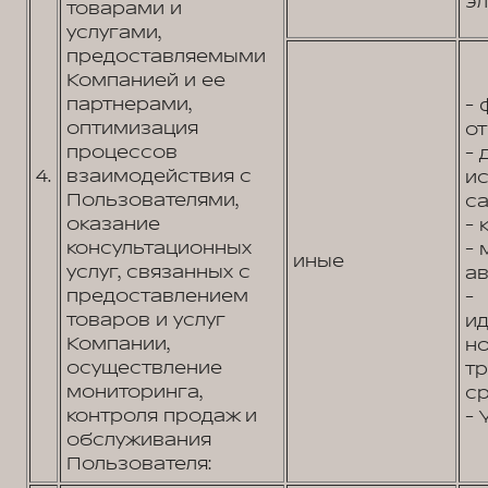
эл
товарами и
услугами,
предоставляемыми
Компанией и ее
партнерами,
- 
оптимизация
от
процессов
- 
4.
взаимодействия с
и
Пользователями,
са
оказание
- 
консультационных
- 
иные
услуг, связанных с
ав
предоставлением
-
товаров и услуг
и
Компании,
н
осуществление
т
мониторинга,
ср
контроля продаж и
- 
обслуживания
Пользователя: