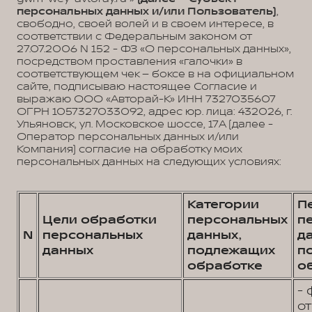
персональных данных и/или Пользователь)
,
свободно, своей волей и в своем интересе, в
соответствии с Федеральным законом от
27.07.2006 N 152 - ФЗ «О персональных данных»,
посредством проставления «галочки» в
соответствующем чек – боксе в на официальном
сайте, подписываю настоящее Согласие и
выражаю ООО «Авторай-К» ИНН 7327035607
ОГРН 1057327033092, адрес юр. лица: 432026, г.
Ульяновск, ул. Московское шоссе, 17А (далее -
Оператор персональных данных и/или
Компания) согласие на обработку моих
персональных данных на следующих условиях:
Категории
П
Цели обработки
персональных
п
N
персональных
данных,
д
данных
подлежащих
п
обработке
о
- 
от