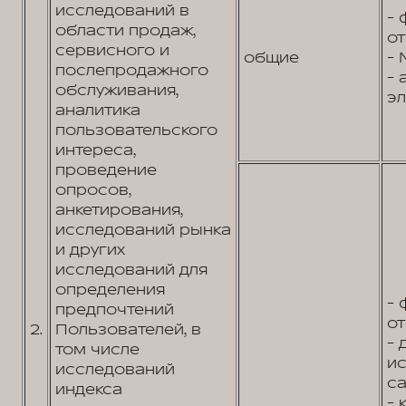
исследований в
- 
области продаж,
от
сервисного и
общие
- 
послепродажного
- 
обслуживания,
эл
аналитика
пользовательского
интереса,
проведение
опросов,
анкетирования,
исследований рынка
и других
исследований для
определения
- 
предпочтений
от
2.
Пользователей, в
- 
том числе
и
исследований
са
индекса
- 