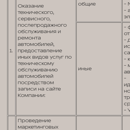
общие
- 
Оказание
- 
технического,
эл
сервисного,
послепродажного
- 
обслуживания и
от
ремонта
- 
автомобилей,
и
1.
предоставление
са
иных видов услуг по
- 
техническому
- 
иные
обслуживанию
ав
автомобилей
-
посредством
и
записи на сайте
н
Компании:
т
ср
- 
Проведение
маркетинговых