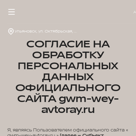
Ульяновск, ул. Октябрьская, д. 22л
СОГЛАСИЕ НА
ОБРАБОТКУ
ПЕРСОНАЛЬНЫХ
ДАННЫХ
ОФИЦИАЛЬНОГО
САЙТА gwm-wey-
avtoray.ru
Я, являясь Пользователем официального сайта «
gwm-wey-avtoray.ru »
(далее – Субъект