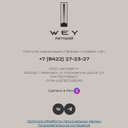
Авторай
Получите информацию о бренде и моделях WEY
+7 (8422) 27-23-27
ООО «Авторай-К»
432026, г. Ульяновск, ул. Московское шоссе, 17А
ИНН 7327035607
ОГРН 1057327033092
Сделано в Perx
Политика обработки персональных данных
Пользовательское соглашение