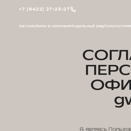
+7 (8422) 27-23-27
Автомобили в наличии
Модельный ряд
Покупателя
СОГЛ
ПЕР
ОФИ
g
Я, являясь Пользо