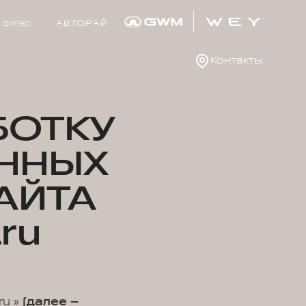
 дилер
АВТОРАЙ
Контакты
БОТКУ
ННЫХ
АЙТА
ru
ru »
(далее –