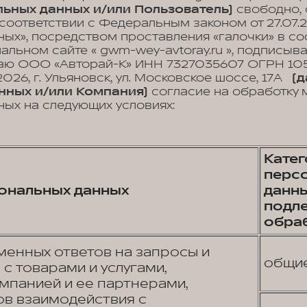
ьных данных и/или Пользователь)
свободно, 
 соответствии с Федеральным законом от 27.07.
ых», посредством проставления «галочки» в с
иальном сайте « gwm-wey-avtoray.ru », подписы
аю ООО «Авторай-К» ИНН 7327035607 ОГРН 10
2026, г. Ульяновск, ул. Московское шоссе, 17А
(д
нных и/или Компания)
согласие на обработку 
ых на следующих условиях:
Кате
перс
ональных данных
данны
подл
обра
енных ответов на запросы и
общи
с товарами и услугами,
панией и ее партнерами,
в взаимодействия с