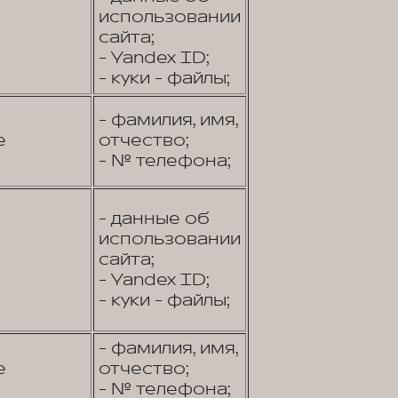
использовании
сайта;
- Yandex ID;
- куки - файлы;
- фамилия, имя,
е
отчество;
- № телефона;
- данные об
использовании
сайта;
- Yandex ID;
- куки - файлы;
- фамилия, имя,
е
отчество;
- № телефона;