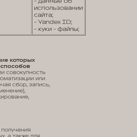
- данные об
использовании
сайта;
- Yandex ID;
- куки - файлы;
ние которых
 способов
ли совокупность
томатизации или
чая сбор, запись,
менение),
кирование,
 получения
, а также для