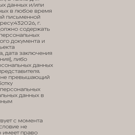
ых данных и/или
ных в любое время
ой письменной
есу:432026, г.
 должно содержать
 персональных
ного документа и
ъекта
, дата заключения
ния), либо
рсональных данных
представителя.
, не превышающий
ботку
у персональных
альных данных в
нным
вует с момента
условие не
р имеет право