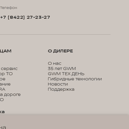
Телефон
+7 (8422) 27-23-27
ЬЦАМ
О ДИЛЕРЕ
О нас
 сервис
35 лет GWM
ор ТО
GWM ТЕХ ДЕНЬ
кое
Гибридные технологии
ание
Новости
RA
Поддержка
а дороге
ТО
ка
онное
на
ие