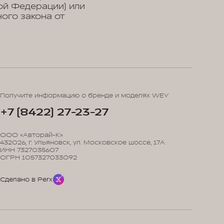
ой Федерации) или
ого закона от
Получите информацию о бренде и моделях WEY
+7 (8422) 27-23-27
ООО «Авторай-К»
432026, г. Ульяновск, ул. Московское шоссе, 17А
ИНН 7327035607
ОГРН 1057327033092
Сделано в Perx