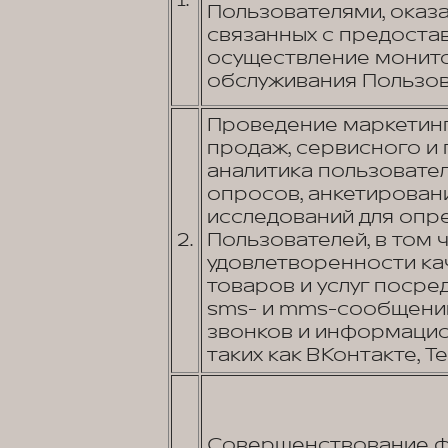
1.
Пользователями, оказа
связанных с предостав
осуществление монито
обслуживания Пользов
Проведение маркетинг
продаж, сервисного и
аналитика пользовате
опросов, анкетировани
исследований для опр
2.
Пользователей, в том 
удовлетворенности к
товаров и услуг посред
sms- и mms-сообщений
звонков и информаци
таких как ВКонтакте, Tel
Совершенствование фу