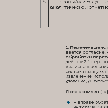
5.
товаров и/или услуг; в
аналитической отчетно
1. Перечень дей
дается согласие
обработки персо
действий (операци
без использования
систематизацию, н
извлечение, испол
удаление, уничтож
Я ознакомлен (-а) 
Я вправе обра
информации, к