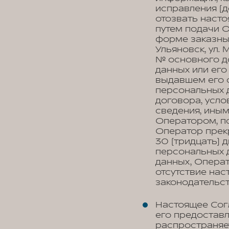
исправления (д
отозвать наст
путем подачи 
форме заказным
Ульяновск, ул.
№ основного д
данных или его
выдавшем его 
персональных 
договора, усло
сведения, ины
Оператором, по
Оператор прек
30 (тридцать) 
персональных д
данных, Опера
отсутствие на
законодательс
Настоящее Сог
его предоставл
распространяе