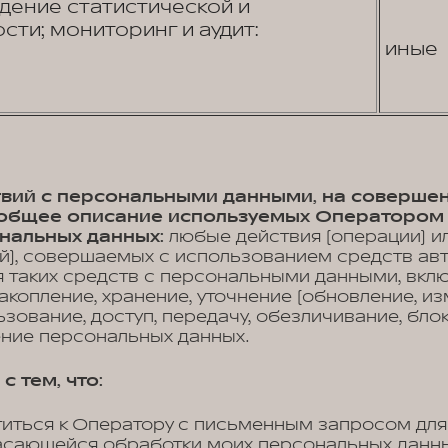
едение статистической и
сти; мониторинг и аудит:
иные
ствий с персональными данными, на соверше
, общее описание используемых Оператором
нальных данных:
любые действия (операции) и
й), совершаемых с использованием средств ав
 таких средств с персональными данными, вклю
акопление, хранение, уточнение (обновление, из
ьзование, доступ, передачу, обезличивание, бло
ение персональных данных.
с тем, что:
титься к Оператору с письменным запросом для
асающейся обработки моих персональных данных