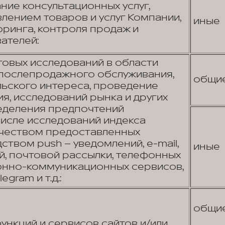
ние консультационных услуг,
лением товаров и услуг Компании,
иные
ринга, контроля продаж и
ателей:
овых исследований в области
 послепродажного обслуживания,
общи
льского интереса, проведение
я, исследований рынка и других
еделения предпочтений
числе исследований индекса
ачеством предоставленных
ством push – уведомлений, e-mail,
иные
, почтовой рассылки, телефонных
онно-коммуникационных сервисов,
egram и т.д.:
общи
нкций и сервисов сайтов и/или