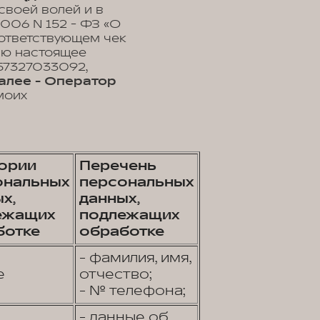
своей волей и в
2006 N 152 - ФЗ «О
оответствующем чек
ваю настоящее
57327033092,
алее - Оператор
моих
гории
Перечень
ональных
персональных
х,
данных,
ежащих
подлежащих
ботке
обработке
- фамилия, имя,
е
отчество;
- № телефона;
- данные об