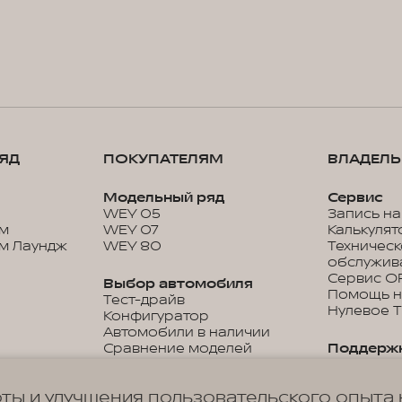
ЯД
ПОКУПАТЕЛЯМ
ВЛАДЕЛ
Модельный ряд
Сервис
WEY 05
Запись на
м
WEY 07
Калькулят
м Лаундж
WEY 80
Техничес
обслужив
Сервис O
Выбор автомобиля
Помощь н
Тест-драйв
Нулевое 
Конфигуратор
Автомобили в наличии
Сравнение моделей
Поддерж
Прайс-листы и каталоги
Гарантия
Дистанци
ты и улучшения пользовательского опыта 
управлен