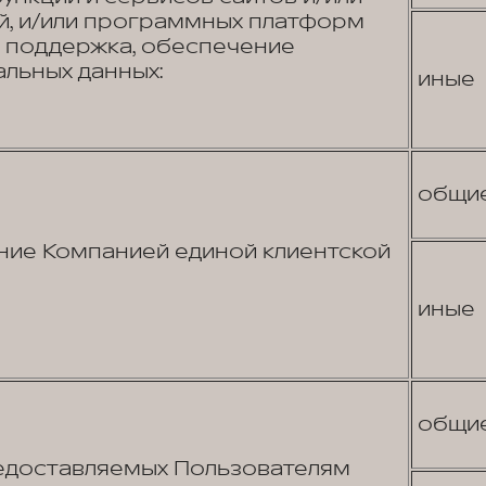
, и/или программных платформ
я поддержка, обеспечение
льных данных:
иные
общи
ие Компанией единой клиентской
иные
общи
едоставляемых Пользователям