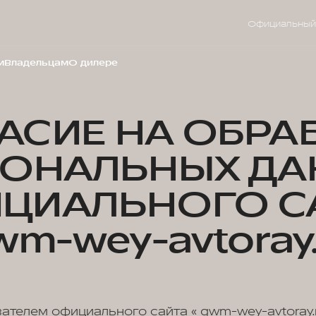
Официальный
м
Владельцам
О дилере
АСИЕ НА ОБРА
СОНАЛЬНЫХ ДА
ЦИАЛЬНОГО С
wm-wey-avtoray.
вателем официального сайта « gwm-wey-avtoray.