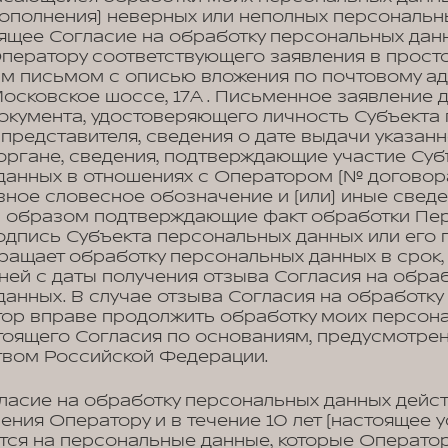
ополнения) неверных или неполных персональн
оящее Согласие на обработку персональных дан
Оператору соответствующего заявления в прост
 письмом с описью вложения по почтовому адр
 Московское шоссе, 17А . Письменное заявление
окумента, удостоверяющего личность Субъекта
 представителя, сведения о дате выдачи указан
органе, сведения, подтверждающие участие Суб
данных в отношениях с Оператором (№ договора
вное словесное обозначение и (или) иные сведе
м образом подтверждающие факт обработки Пе
дпись Субъекта персональных данных или его 
ращает обработку персональных данных в срок
дней с даты получения отзыва Согласия на обра
анных. В случае отзыва Согласия на обработк
тор вправе продолжить обработку моих персон
стоящего Согласия по основаниям, предусмотре
твом Российской Федерации.
ласие на обработку персональных данных дейст
ения Оператору и в течение 10 лет (настоящее 
тся на персональные данные, которые Операто