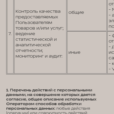
от
- 
Контроль качества
общие
- 
предоставляемых
э
Пользователям
по
товаров и/или услуг;
7.
ведение
- 
статистической и
от
аналитической
- 
отчетности;
иные
и
мониторинг и аудит:
са
- 
- 
1. Перечень действий с персональными
данными, на совершение которых дается
согласие, общее описание используемых
Оператором способов обработки
персональных данных:
любые действия
(операции) или совокупность действий