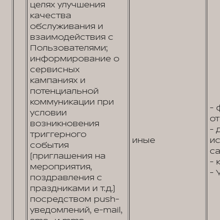
целях улучшения
качества
обслуживания и
взаимодействия с
Пользователями;
информирование о
сервисных
кампаниях и
потенциальной
коммуникации при
- 
условии
от
возникновения
- 
триггерного
иные
и
события
са
(приглашения на
- 
мероприятия,
- 
поздравления с
праздниками и т.д.)
посредством push-
уведомлений, e-mail,