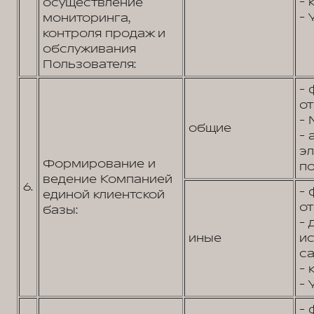
- 
осуществление
- 
мониторинга,
контроля продаж и
обслуживания
Пользователя:
- 
от
- 
общие
- 
э
Формирование и
по
ведение Компанией
6.
- 
единой клиентской
от
базы:
- 
иные
и
са
- 
- 
- 