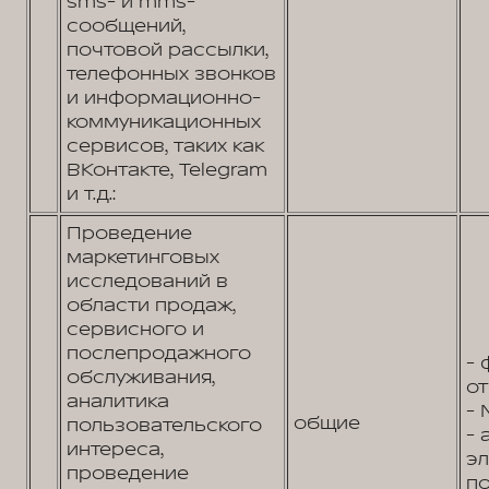
sms- и mms-
сообщений,
почтовой рассылки,
телефонных звонков
и информационно-
коммуникационных
сервисов, таких как
ВКонтакте, Telegram
и т.д.:
Проведение
маркетинговых
исследований в
области продаж,
сервисного и
послепродажного
- 
обслуживания,
от
аналитика
- 
общие
пользовательского
- 
интереса,
э
проведение
по