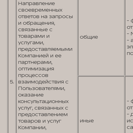
Направление
своевременных
ответов на запросы
- 
и обращения,
от
связанные с
- 
товарами и
общие
- 
услугами,
э
предоставляемыми
по
Компанией и ее
партнерами,
оптимизация
процессов
5.
взаимодействия с
Пользователями,
оказание
- 
консультационных
от
услуг, связанных с
- 
предоставлением
иные
и
товаров и услуг
са
Компании,