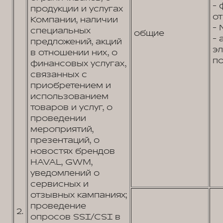
- 
продукции и услугах
от
Компании, наличии
- 
специальных
общие
- 
предложений, акций
э
в отношении них, о
по
финансовых услугах,
связанных с
приобретением и
использованием
товаров и услуг, о
проведении
мероприятий,
презентаций, о
новостях брендов
HAVAL, GWM,
уведомлений о
сервисных и
отзывных кампаниях;
проведение
2.
опросов SSI/CSI в