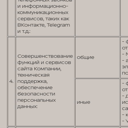
телефонных звонков
и информационно-
коммуникационных
сервисов, таких как
ВКонтакте, Telegram
и т.д.:
- 
от
- 
Совершенствование
общие
- 
функций и сервисов
э
сайта Компании,
по
техническая
4.
поддержка,
- 
обеспечение
от
безопасности
- 
персональных
иные
и
данных:
са
- 
- 