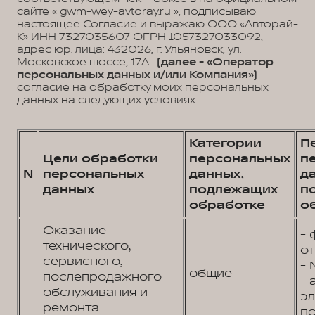
сайте « gwm-wey-avtoray.ru », подписываю
настоящее Согласие и выражаю ООО «Авторай-
К» ИНН 7327035607 ОГРН 1057327033092,
адрес юр. лица: 432026, г. Ульяновск, ул.
Московское шоссе, 17А
(далее - «Оператор
персональных данных и/или Компания»)
согласие на обработку моих персональных
данных на следующих условиях:
Категории
П
Цели обработки
персональных
п
N
персональных
данных,
д
данных
подлежащих
п
обработке
о
Оказание
- 
технического,
от
сервисного,
- 
общие
послепродажного
- 
обслуживания и
э
ремонта
по