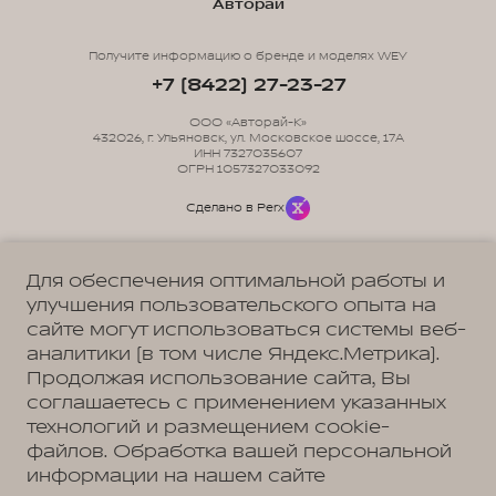
Авторай
Получите информацию о бренде и моделях WEY
+7 (8422) 27-23-27
ООО «Авторай-К»
432026, г. Ульяновск, ул. Московское шоссе, 17А
ИНН 7327035607
ОГРН 1057327033092
Сделано в Perx
Для обеспечения оптимальной работы и
улучшения пользовательского опыта на
сайте могут использоваться системы веб-
Политика обработки персональных данных
Пользовательское соглашение
аналитики (в том числе Яндекс.Метрика).
Согласие на коммуникацию
Согласие на предоставление персональных данных третьим лицам
Продолжая использование сайта, Вы
Согласие на обработку ПД
соглашаетесь с применением указанных
технологий и размещением cookie-
файлов. Обработка вашей персональной
информации на нашем сайте
Адрес