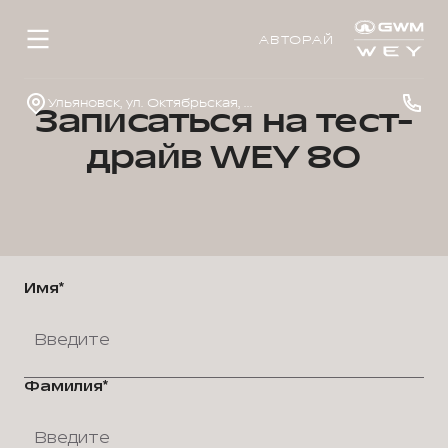
АВТОРАЙ
Ульяновск, ул. Октябрьская, д. 22л
Записаться на тест-
драйв WEY 80
Имя*
Фамилия*